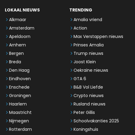
LOKAAL NIEUWS
TRENDING
Alkmaar
Amalia vriend
Amsterdam
Action
Apeldoorn
Max Verstappen nieuws
Arnhem
Prinses Amalia
Bergen
Trump nieuws
Breda
Joost Klein
Den Haag
Oekraïne nieuws
Eindhoven
GTA 6
Enschede
B&B Vol Liefde
Groningen
Crypto nieuws
Haarlem
Rusland nieuws
Maastricht
Peter Gillis
Nijmegen
Schoolvakanties 2025
Rotterdam
Koningshuis