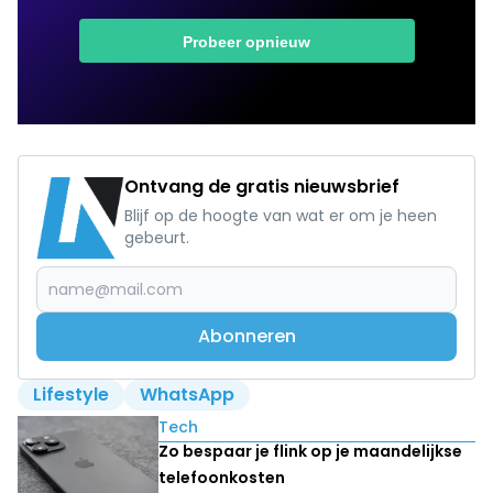
Ontvang de gratis nieuwsbrief
Blijf op de hoogte van wat er om je heen
gebeurt.
Abonneren
Lifestyle
WhatsApp
Lees ook
Tech
Zo bespaar je flink op je maandelijkse
telefoonkosten