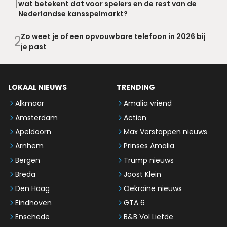
1
wat betekent dat voor spelers en de rest van de
Nederlandse kansspelmarkt?
Zo weet je of een opvouwbare telefoon in 2026 bij
2
je past
LOKAAL NIEUWS
TRENDING
Alkmaar
Amalia vriend
Amsterdam
Action
Apeldoorn
Max Verstappen nieuws
Arnhem
Prinses Amalia
Bergen
Trump nieuws
Breda
Joost Klein
Den Haag
Oekraïne nieuws
Eindhoven
GTA 6
Enschede
B&B Vol Liefde