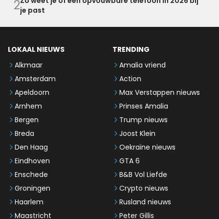
Zo weet je of een opvouwbare telefoon in 2026 bij
2
je past
LOKAAL NIEUWS
TRENDING
Alkmaar
Amalia vriend
Amsterdam
Action
Apeldoorn
Max Verstappen nieuws
Arnhem
Prinses Amalia
Bergen
Trump nieuws
Breda
Joost Klein
Den Haag
Oekraïne nieuws
Eindhoven
GTA 6
Enschede
B&B Vol Liefde
Groningen
Crypto nieuws
Haarlem
Rusland nieuws
Maastricht
Peter Gillis