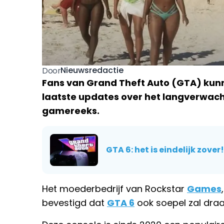
Nieuwsredactie
Door
Fans van Grand Theft Auto (GTA) ku
laatste updates over het langverwach
gamereeks.
GTA 6: het is eindelijk zover!
Het moederbedrijf van Rockstar
Games
bevestigd dat
GTA 6
ook soepel zal draa