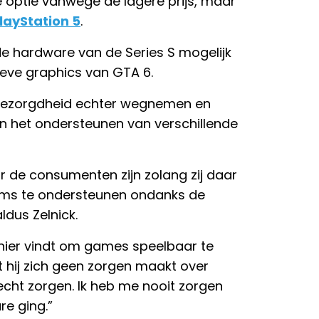
e optie vanwege de lagere prijs, maar
layStation 5
.
de hardware van de Series S mogelijk
sieve graphics van GTA 6.
 bezorgdheid echter wegnemen en
n het ondersteunen van verschillende
r de consumenten zijn zolang zij daar
orms te ondersteunen ondanks de
ldus Zelnick.
anier vindt om games speelbaar te
 hij zich geen zorgen maakt over
echt zorgen. Ik heb me nooit zorgen
e ging.”