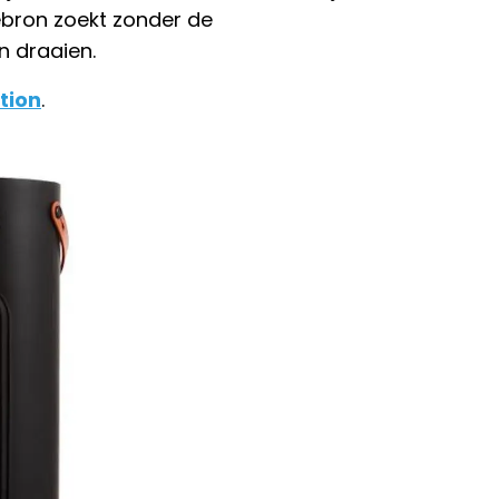
ebron zoekt zonder de
n draaien.
tion
.