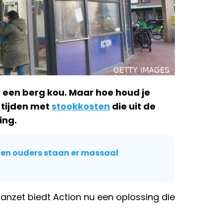
s een berg kou. Maar hoe houd je
 tijden met
stookkosten
die uit de
ing.
n en ouders staan er massaal
anzet biedt Action nu een oplossing die