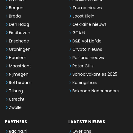
Bergen
Trump nieuws
Breda
Joost Klein
Den Haag
Oekraïne nieuws
Eindhoven
GTA 6
Enschede
B&B Vol Liefde
Groningen
Crypto nieuws
Haarlem
Rusland nieuws
Maastricht
Peter Gillis
Nijmegen
Schoolvakanties 2025
Rotterdam
Koningshuis
Tilburg
Bekende Nederlanders
Utrecht
Zwolle
PARTNERS
LAATSTE NIEUWS
Racing.nl
Over ons