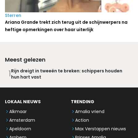
Sterren
Ariana Grande trekt zich terug uit de schijnwerpers na
heftige opmerkingen over haar uiterlijk
Meest gelezen
Rijn dreigt in tweeën te breken: schippers houden
1
hun hart vast
LOKAAL NIEUWS
TRENDING
Alkmaar
Amalia vriend
Amsterdam
Action
Apeldoorn
Max Verstappen nieuws
Arnhem
Prinses Amalia