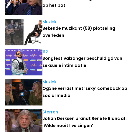
op het bot
Muziek
Bekende muzikant (58) plotseling
overleden
112
Songfestivalzanger beschuldigd van
seksuele intimidatie
Muziek
Og3ne verrast met 'sexy' comeback op
social media
Sterren
Johan Derksen brandt René le Blanc af:
'Wilde nooit live zingen'