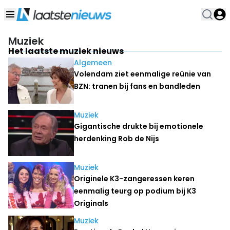
Muziek
Het laatste muziek nieuws
Algemeen
Volendam ziet eenmalige reünie van
BZN: tranen bij fans en bandleden
Muziek
Gigantische drukte bij emotionele
herdenking Rob de Nijs
Muziek
Originele K3-zangeressen keren
eenmalig teurg op podium bij K3
Originals
Muziek