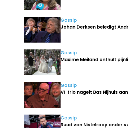
Gossip
Johan Derksen beledigt Andr
Gossip
Maxime Meiland onthult pijnli
Gossip
VI-trio nagelt Bas Nijhuis aa
Gossip
Ruud van Nistelrooy onder v