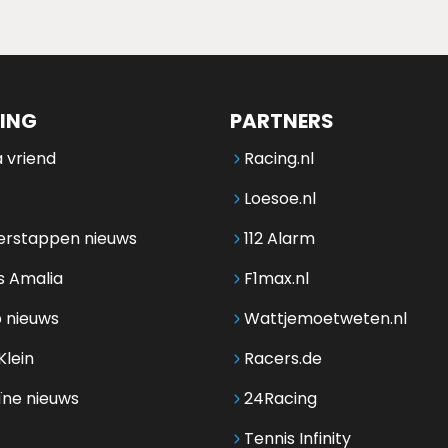
ING
PARTNERS
 vriend
Racing.nl
Loesoe.nl
erstappen nieuws
112 Alarm
s Amalia
F1max.nl
 nieuws
Wattjemoetweten.nl
Klein
Racers.de
ïne nieuws
24Racing
Tennis Infinity