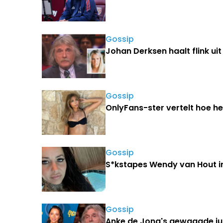
Gossip
Johan Derksen haalt flink uit
Gossip
OnlyFans-ster vertelt hoe h
Gossip
S*kstapes Wendy van Hout i
Gossip
Anke de Jong's gewaagde jur