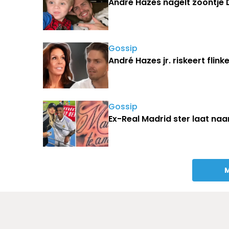
André Hazes nagelt zoontje D
Gossip
André Hazes jr. riskeert flin
Gossip
Ex-Real Madrid ster laat naa
M