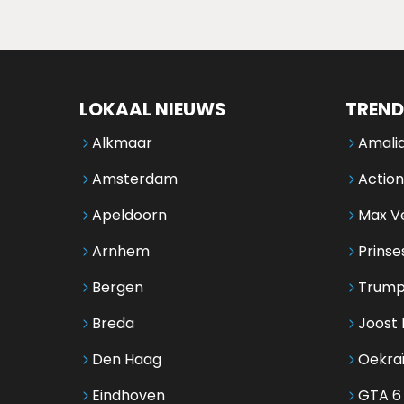
LOKAAL NIEUWS
TREND
Alkmaar
Amalia
Amsterdam
Action
Apeldoorn
Max V
Arnhem
Prinse
Bergen
Trump
Breda
Joost 
Den Haag
Oekra
Eindhoven
GTA 6