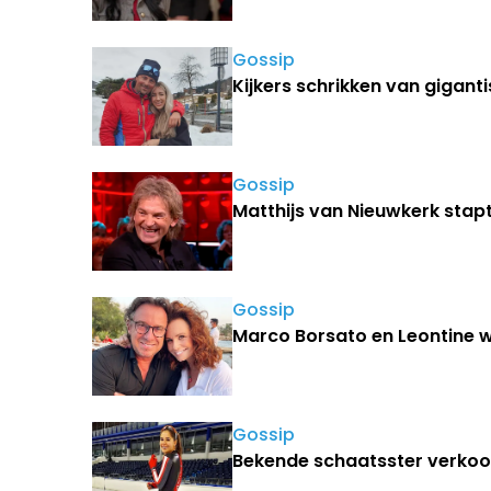
Gossip
Kijkers schrikken van giganti
Gossip
Matthijs van Nieuwkerk stapt
Gossip
Marco Borsato en Leontine we
Gossip
Bekende schaatsster verkoo