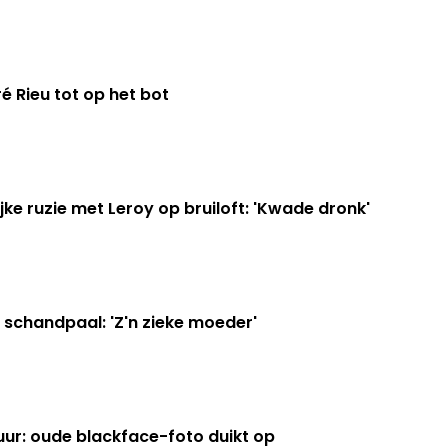
é Rieu tot op het bot
jke ruzie met Leroy op bruiloft: 'Kwade dronk'
n schandpaal: 'Z'n zieke moeder'
uur: oude blackface-foto duikt op