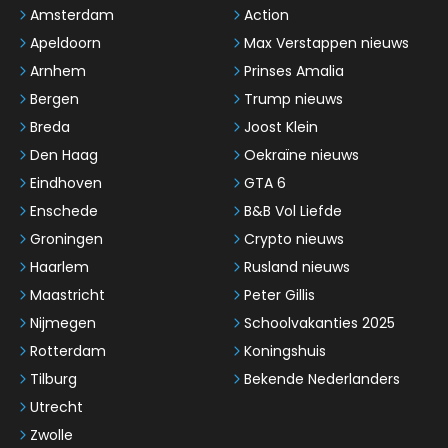
Amsterdam
Action
Apeldoorn
Max Verstappen nieuws
Arnhem
Prinses Amalia
Bergen
Trump nieuws
Breda
Joost Klein
Den Haag
Oekraïne nieuws
Eindhoven
GTA 6
Enschede
B&B Vol Liefde
Groningen
Crypto nieuws
Haarlem
Rusland nieuws
Maastricht
Peter Gillis
Nijmegen
Schoolvakanties 2025
Rotterdam
Koningshuis
Tilburg
Bekende Nederlanders
Utrecht
Zwolle