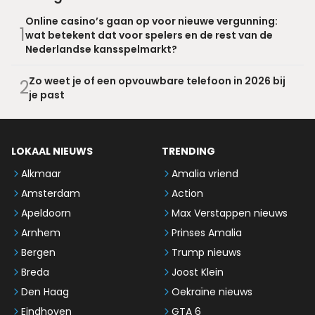
Online casino’s gaan op voor nieuwe vergunning:
1
wat betekent dat voor spelers en de rest van de
Nederlandse kansspelmarkt?
Zo weet je of een opvouwbare telefoon in 2026 bij
2
je past
LOKAAL NIEUWS
TRENDING
Alkmaar
Amalia vriend
Amsterdam
Action
Apeldoorn
Max Verstappen nieuws
Arnhem
Prinses Amalia
Bergen
Trump nieuws
Breda
Joost Klein
Den Haag
Oekraïne nieuws
Eindhoven
GTA 6