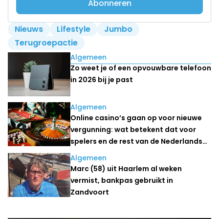
Abonneren
Nieuws
Lifestyle
Jumbo
Terugroepactie
Lees ook
Algemeen
Zo weet je of een opvouwbare telefoon
in 2026 bij je past
Algemeen
Online casino’s gaan op voor nieuwe
vergunning: wat betekent dat voor
spelers en de rest van de Nederlandse
kansspelmarkt?
Algemeen
Marc (58) uit Haarlem al weken
vermist, bankpas gebruikt in
Zandvoort