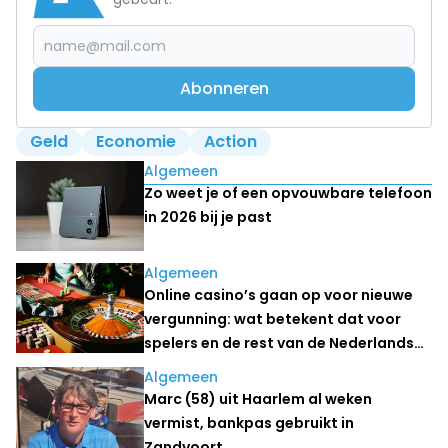
Abonneren
Geld
Economie
Action
Lees ook
Algemeen
Zo weet je of een opvouwbare telefoon
in 2026 bij je past
Algemeen
Online casino’s gaan op voor nieuwe
vergunning: wat betekent dat voor
spelers en de rest van de Nederlandse
kansspelmarkt?
Algemeen
Marc (58) uit Haarlem al weken
vermist, bankpas gebruikt in
Zandvoort