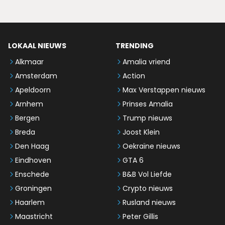
LOKAAL NIEUWS
TRENDING
Alkmaar
Amalia vriend
Amsterdam
Action
Apeldoorn
Max Verstappen nieuws
Arnhem
Prinses Amalia
Bergen
Trump nieuws
Breda
Joost Klein
Den Haag
Oekraïne nieuws
Eindhoven
GTA 6
Enschede
B&B Vol Liefde
Groningen
Crypto nieuws
Haarlem
Rusland nieuws
Maastricht
Peter Gillis