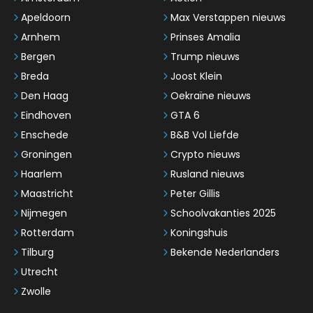
Apeldoorn
Max Verstappen nieuws
Arnhem
Prinses Amalia
Bergen
Trump nieuws
Breda
Joost Klein
Den Haag
Oekraïne nieuws
Eindhoven
GTA 6
Enschede
B&B Vol Liefde
Groningen
Crypto nieuws
Haarlem
Rusland nieuws
Maastricht
Peter Gillis
Nijmegen
Schoolvakanties 2025
Rotterdam
Koningshuis
Tilburg
Bekende Nederlanders
Utrecht
Zwolle