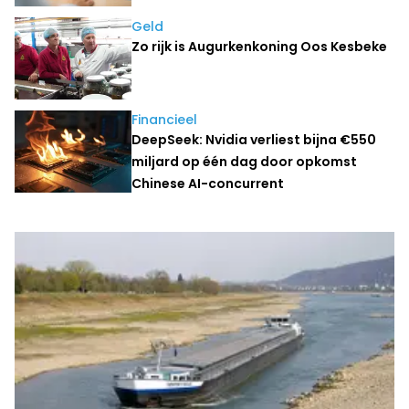
Geld
Zo rijk is Augurkenkoning Oos Kesbeke
Financieel
DeepSeek: Nvidia verliest bijna €550
miljard op één dag door opkomst
Chinese AI-concurrent
Laatste nieuws