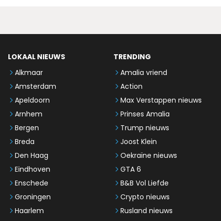
LOKAAL NIEUWS
TRENDING
Alkmaar
Amalia vriend
Amsterdam
Action
Apeldoorn
Max Verstappen nieuws
Arnhem
Prinses Amalia
Bergen
Trump nieuws
Breda
Joost Klein
Den Haag
Oekraïne nieuws
Eindhoven
GTA 6
Enschede
B&B Vol Liefde
Groningen
Crypto nieuws
Haarlem
Rusland nieuws