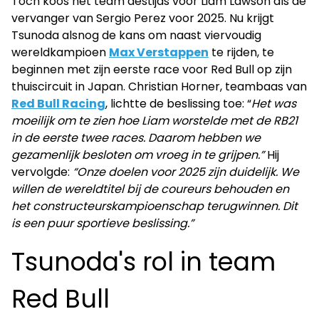
Toch koos het team destijds voor Liam Lawson als de
vervanger van Sergio Perez voor 2025. Nu krijgt
Tsunoda alsnog de kans om naast viervoudig
wereldkampioen
Max Verstappen
te rijden, te
beginnen met zijn eerste race voor Red Bull op zijn
thuiscircuit in Japan. Christian Horner, teambaas van
Red Bull Racing
, lichtte de beslissing toe: “
Het was
moeilijk om te zien hoe Liam worstelde met de RB21
in de eerste twee races. Daarom hebben we
gezamenlijk besloten om vroeg in te grijpen.”
Hij
vervolgde:
“Onze doelen voor 2025 zijn duidelijk. We
willen de wereldtitel bij de coureurs behouden en
het constructeurskampioenschap terugwinnen. Dit
is een puur sportieve beslissing.”
Tsunoda's rol in team
Red Bull