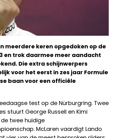
en meerdere keren opgedoken op de
3 en trok daarmee meer aandacht
gekend. Die extra schijnwerpers
ijk voor het eerst in zes jaar Formule
tse baan voor een officiële
 tweedaagse test op de Nürburgring. Twee
s stuurt George Russell en Kimi
k de twee huidige
mpioenschap. McLaren vaardigt Lando
dat vier van de meest besproken rijders