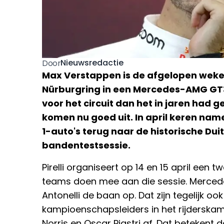
Nieuwsredactie
Door
Max Verstappen is de afgelopen wek
Nürburgring in een Mercedes-AMG GT
voor het circuit dan het in jaren had 
komen nu goed uit. In april keren namel
1-auto's terug naar de historische Dui
bandentestsessie.
Pirelli organiseert op 14 en 15 april een
teams doen mee aan die sessie. Mercede
Antonelli de baan op. Dat zijn tegelijk oo
kampioenschapsleiders in het rijderska
Norris en Oscar Piastri af. Dat betekent 