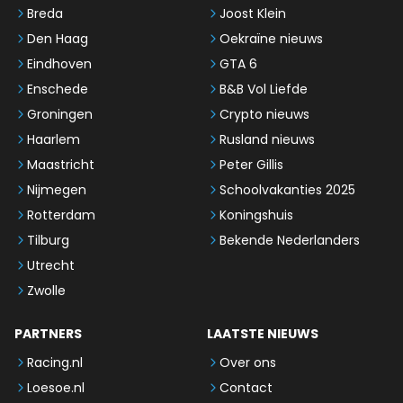
Breda
Joost Klein
Den Haag
Oekraïne nieuws
Eindhoven
GTA 6
Enschede
B&B Vol Liefde
Groningen
Crypto nieuws
Haarlem
Rusland nieuws
Maastricht
Peter Gillis
Nijmegen
Schoolvakanties 2025
Rotterdam
Koningshuis
Tilburg
Bekende Nederlanders
Utrecht
Zwolle
PARTNERS
LAATSTE NIEUWS
Racing.nl
Over ons
Loesoe.nl
Contact