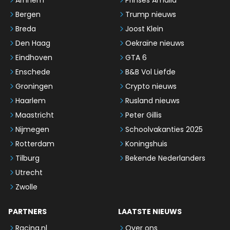
Arnhem
Prinses Amalia
Bergen
Trump nieuws
Breda
Joost Klein
Den Haag
Oekraïne nieuws
Eindhoven
GTA 6
Enschede
B&B Vol Liefde
Groningen
Crypto nieuws
Haarlem
Rusland nieuws
Maastricht
Peter Gillis
Nijmegen
Schoolvakanties 2025
Rotterdam
Koningshuis
Tilburg
Bekende Nederlanders
Utrecht
Zwolle
PARTNERS
LAATSTE NIEUWS
Racing.nl
Over ons