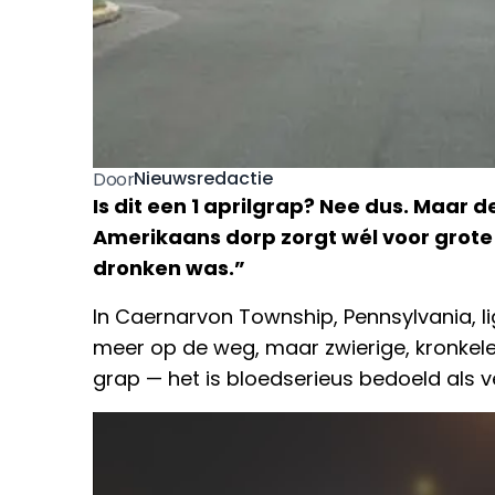
Nieuwsredactie
Door
Is dit een 1 aprilgrap? Nee dus. Maar
Amerikaans dorp zorgt wél voor grote 
dronken was.”
In Caernarvon Township, Pennsylvania, lig
meer op de weg, maar zwierige, kronkelen
grap — het is bloedserieus bedoeld als 