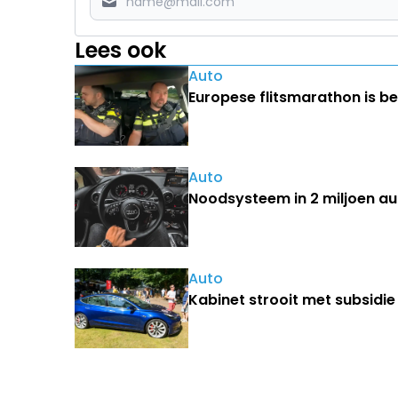
Lees ook
Auto
Europese flitsmarathon is be
Auto
Noodsysteem in 2 miljoen auto
Auto
Kabinet strooit met subsidie