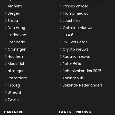
Arnhem
Prinses Amalia
Bergen
Trump nieuws
Breda
Joost Klein
Den Haag
Oekraïne nieuws
Eindhoven
GTA 6
Enschede
B&B Vol Liefde
Groningen
Crypto nieuws
Haarlem
Rusland nieuws
Maastricht
Peter Gillis
Nijmegen
Schoolvakanties 2025
Rotterdam
Koningshuis
Tilburg
Bekende Nederlanders
Utrecht
Zwolle
PARTNERS
LAATSTE NIEUWS