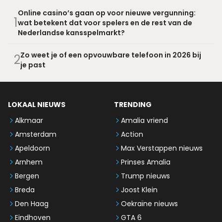
Online casino’s gaan op voor nieuwe vergunning:
1
wat betekent dat voor spelers en de rest van de
Nederlandse kansspelmarkt?
Zo weet je of een opvouwbare telefoon in 2026 bij
2
je past
LOKAAL NIEUWS
TRENDING
Alkmaar
Amalia vriend
Amsterdam
Action
Apeldoorn
Max Verstappen nieuws
Arnhem
Prinses Amalia
Bergen
Trump nieuws
Breda
Joost Klein
Den Haag
Oekraïne nieuws
Eindhoven
GTA 6