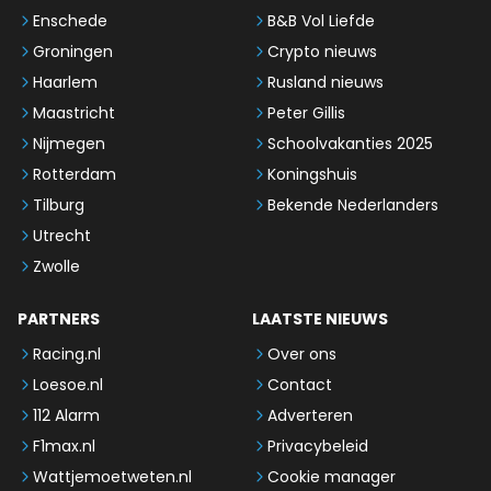
Enschede
B&B Vol Liefde
Groningen
Crypto nieuws
Haarlem
Rusland nieuws
Maastricht
Peter Gillis
Nijmegen
Schoolvakanties 2025
Rotterdam
Koningshuis
Tilburg
Bekende Nederlanders
Utrecht
Zwolle
PARTNERS
LAATSTE NIEUWS
Racing.nl
Over ons
Loesoe.nl
Contact
112 Alarm
Adverteren
F1max.nl
Privacybeleid
Wattjemoetweten.nl
Cookie manager