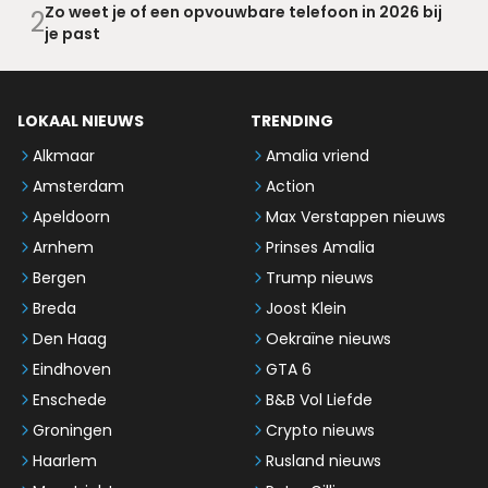
Zo weet je of een opvouwbare telefoon in 2026 bij
2
je past
LOKAAL NIEUWS
TRENDING
Alkmaar
Amalia vriend
Amsterdam
Action
Apeldoorn
Max Verstappen nieuws
Arnhem
Prinses Amalia
Bergen
Trump nieuws
Breda
Joost Klein
Den Haag
Oekraïne nieuws
Eindhoven
GTA 6
Enschede
B&B Vol Liefde
Groningen
Crypto nieuws
Haarlem
Rusland nieuws