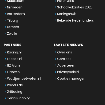
Maastricht
Peter Gillis
Nijmegen
Schoolvakanties 2025
Rotterdam
Koningshuis
Tilburg
Bekende Nederlanders
Utrecht
Zwolle
PARTNERS
LAATSTE NIEUWS
Racing.nl
Over ons
Loesoe.nl
Contact
112 Alarm
Adverteren
F1max.nl
Privacybeleid
Wattjemoetweten.nl
Cookie manager
Racers.de
24Racing
Tennis Infinity