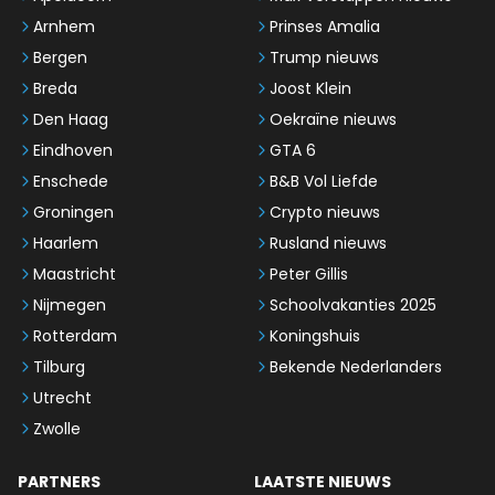
Arnhem
Prinses Amalia
Bergen
Trump nieuws
Breda
Joost Klein
Den Haag
Oekraïne nieuws
Eindhoven
GTA 6
Enschede
B&B Vol Liefde
Groningen
Crypto nieuws
Haarlem
Rusland nieuws
Maastricht
Peter Gillis
Nijmegen
Schoolvakanties 2025
Rotterdam
Koningshuis
Tilburg
Bekende Nederlanders
Utrecht
Zwolle
PARTNERS
LAATSTE NIEUWS