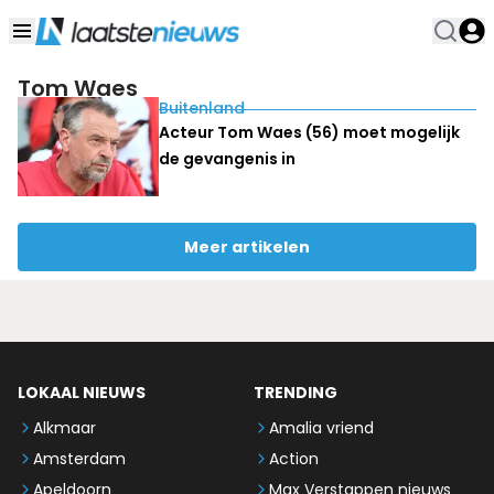
Tom Waes
Buitenland
Acteur Tom Waes (56) moet mogelijk
de gevangenis in
Meer artikelen
LOKAAL NIEUWS
TRENDING
Alkmaar
Amalia vriend
Amsterdam
Action
Apeldoorn
Max Verstappen nieuws