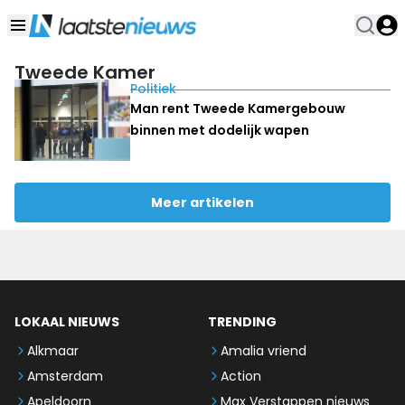
Tweede Kamer
Politiek
Man rent Tweede Kamergebouw
binnen met dodelijk wapen
Meer artikelen
LOKAAL NIEUWS
TRENDING
Alkmaar
Amalia vriend
Amsterdam
Action
Apeldoorn
Max Verstappen nieuws