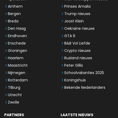
Arnhem
Prinses Amalia
Bergen
Trump nieuws
Breda
Joost Klein
Den Haag
Oekraïne nieuws
Eindhoven
GTA 6
Enschede
B&B Vol Liefde
Groningen
Crypto nieuws
Haarlem
Rusland nieuws
Maastricht
Peter Gillis
Nijmegen
Schoolvakanties 2025
Rotterdam
Koningshuis
Tilburg
Bekende Nederlanders
Utrecht
Zwolle
PARTNERS
LAATSTE NIEUWS