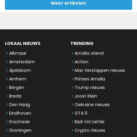
Meer artikelen
LOKAAL NIEUWS
TRENDING
Alkmaar
Amalia vriend
Amsterdam
Action
Apeldoorn
Max Verstappen nieuws
Arnhem
Prinses Amalia
Bergen
Trump nieuws
Breda
Joost Klein
Den Haag
Oekraïne nieuws
Eindhoven
GTA 6
Enschede
B&B Vol Liefde
Groningen
Crypto nieuws