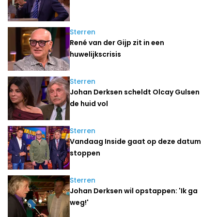
Sterren
René van der Gijp zit in een
huwelijkscrisis
Sterren
Johan Derksen scheldt Olcay Gulsen
de huid vol
Sterren
Vandaag Inside gaat op deze datum
stoppen
Sterren
Johan Derksen wil opstappen: 'Ik ga
weg!'