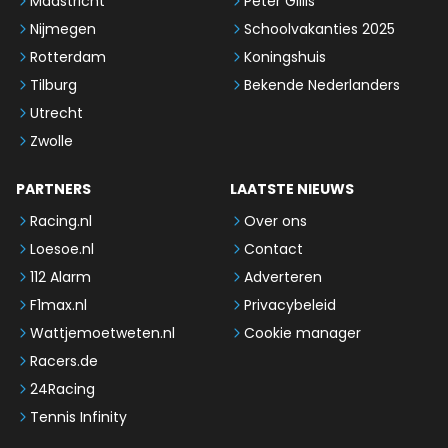
Maastricht
Peter Gillis
Nijmegen
Schoolvakanties 2025
Rotterdam
Koningshuis
Tilburg
Bekende Nederlanders
Utrecht
Zwolle
PARTNERS
LAATSTE NIEUWS
Racing.nl
Over ons
Loesoe.nl
Contact
112 Alarm
Adverteren
F1max.nl
Privacybeleid
Wattjemoetweten.nl
Cookie manager
Racers.de
24Racing
Tennis Infinity