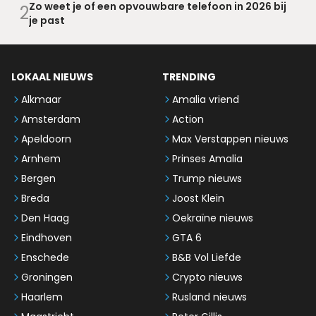
Zo weet je of een opvouwbare telefoon in 2026 bij
2
je past
LOKAAL NIEUWS
TRENDING
Alkmaar
Amalia vriend
Amsterdam
Action
Apeldoorn
Max Verstappen nieuws
Arnhem
Prinses Amalia
Bergen
Trump nieuws
Breda
Joost Klein
Den Haag
Oekraïne nieuws
Eindhoven
GTA 6
Enschede
B&B Vol Liefde
Groningen
Crypto nieuws
Haarlem
Rusland nieuws