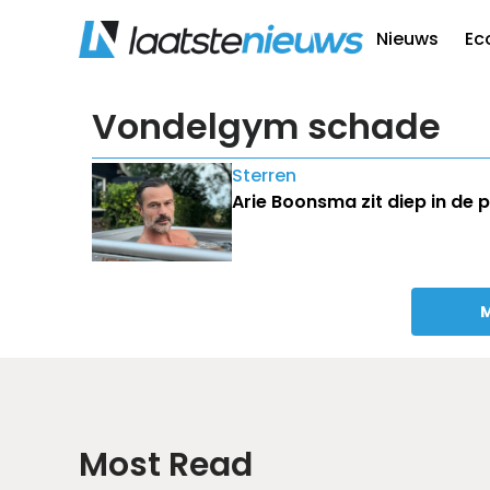
Nieuws
Ec
Vondelgym schade
Sterren
Arie Boonsma zit diep in de
M
Most Read