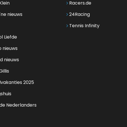
Klein
Racers.de
ïne nieuws
24Racing
Tennis Infinity
l Liefde
o nieuws
d nieuws
illis
lvakanties 2025
shuis
de Nederlanders