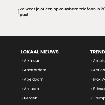
Zo weet je of een opvouwbare telefoon in 202
1
past
LOKAAL NIEUWS
TREND
Alkmaar
Amalia
Amsterdam
Action
Apeldoorn
Max V
Arnhem
Prinse
Bergen
Trump