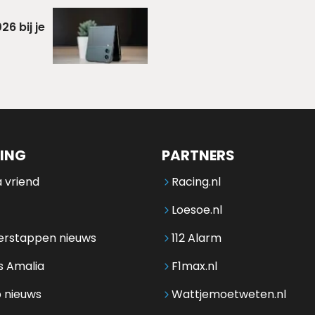
6 bij je
ING
PARTNERS
 vriend
Racing.nl
Loesoe.nl
erstappen nieuws
112 Alarm
s Amalia
F1max.nl
 nieuws
Wattjemoetweten.nl