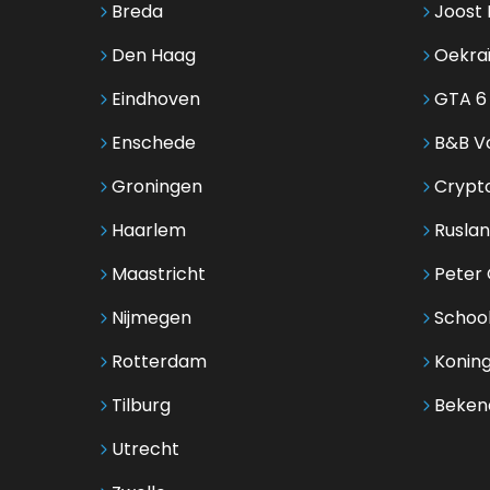
Breda
Joost 
Den Haag
Oekra
Eindhoven
GTA 6
Enschede
B&B Vo
Groningen
Crypt
Haarlem
Ruslan
Maastricht
Peter G
Nijmegen
Schoo
Rotterdam
Koning
Tilburg
Beken
Utrecht