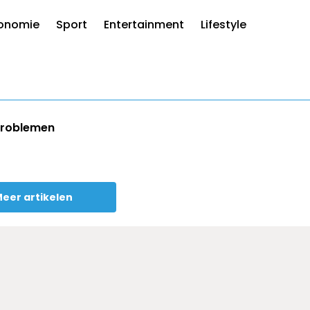
onomie
Sport
Entertainment
Lifestyle
 problemen
eer artikelen