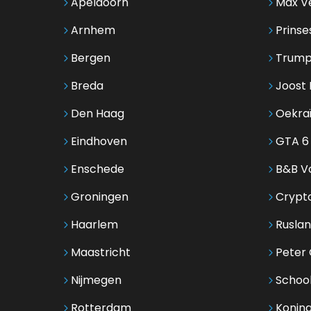
Apeldoorn
Max V
Arnhem
Prinse
Bergen
Trump
Breda
Joost 
Den Haag
Oekra
Eindhoven
GTA 6
Enschede
B&B Vo
Groningen
Crypt
Haarlem
Ruslan
Maastricht
Peter G
Nijmegen
Schoo
Rotterdam
Koning