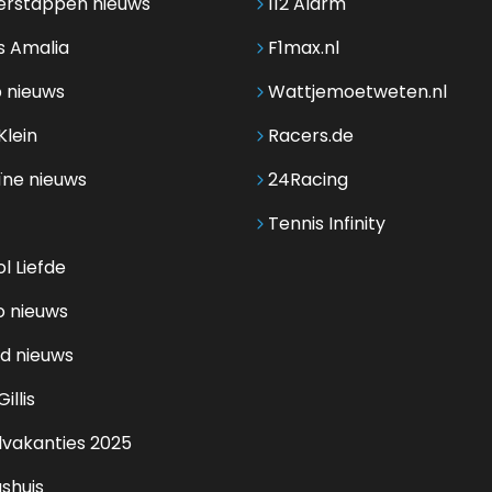
erstappen nieuws
112 Alarm
s Amalia
F1max.nl
 nieuws
Wattjemoetweten.nl
Klein
Racers.de
ïne nieuws
24Racing
Tennis Infinity
l Liefde
o nieuws
d nieuws
illis
lvakanties 2025
shuis