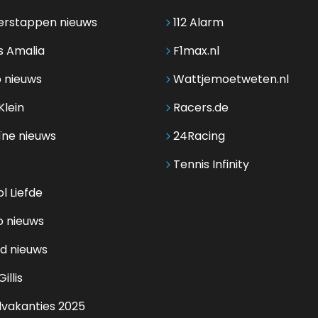
erstappen nieuws
112 Alarm
s Amalia
F1max.nl
 nieuws
Wattjemoetweten.nl
Klein
Racers.de
ïne nieuws
24Racing
Tennis Infinity
l Liefde
o nieuws
d nieuws
illis
lvakanties 2025