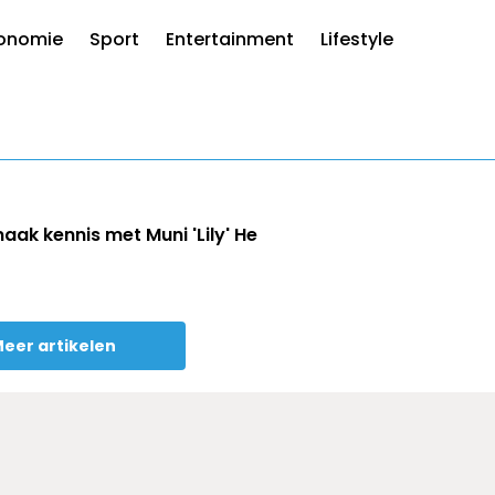
onomie
Sport
Entertainment
Lifestyle
aak kennis met Muni 'Lily' He
eer artikelen