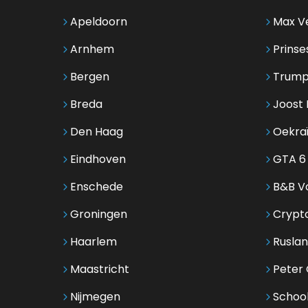
Apeldoorn
Max V
Arnhem
Prinse
Bergen
Trump
Breda
Joost 
Den Haag
Oekra
Eindhoven
GTA 6
Enschede
B&B Vo
Groningen
Crypt
Haarlem
Ruslan
Maastricht
Peter G
Nijmegen
Schoo