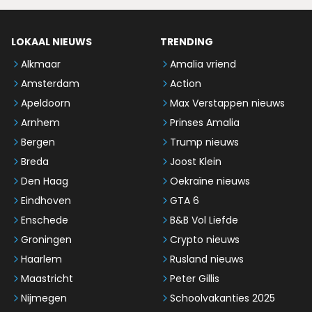
LOKAAL NIEUWS
TRENDING
Alkmaar
Amalia vriend
Amsterdam
Action
Apeldoorn
Max Verstappen nieuws
Arnhem
Prinses Amalia
Bergen
Trump nieuws
Breda
Joost Klein
Den Haag
Oekraïne nieuws
Eindhoven
GTA 6
Enschede
B&B Vol Liefde
Groningen
Crypto nieuws
Haarlem
Rusland nieuws
Maastricht
Peter Gillis
Nijmegen
Schoolvakanties 2025