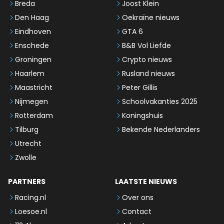
Breda
Joost Klein
Den Haag
Oekraïne nieuws
Eindhoven
GTA 6
Enschede
B&B Vol Liefde
Groningen
Crypto nieuws
Haarlem
Rusland nieuws
Maastricht
Peter Gillis
Nijmegen
Schoolvakanties 2025
Rotterdam
Koningshuis
Tilburg
Bekende Nederlanders
Utrecht
Zwolle
PARTNERS
LAATSTE NIEUWS
Racing.nl
Over ons
Loesoe.nl
Contact