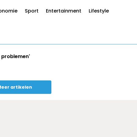
onomie
Sport
Entertainment
Lifestyle
de problemen'
eer artikelen