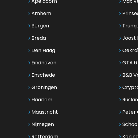
Apeldoorn
Max V
Arnhem
Prinse
Bergen
Trump
Breda
Joost 
Den Haag
Oekra
Eindhoven
GTA 6
Enschede
B&B Vo
Groningen
Crypt
Haarlem
Ruslan
Maastricht
Peter G
Nijmegen
Schoo
Rotterdam
Koning