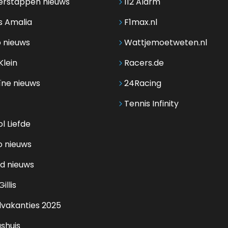
erstappen nieuws
112 Alarm
s Amalia
F1max.nl
 nieuws
Wattjemoetweten.nl
Klein
Racers.de
ïne nieuws
24Racing
Tennis Infinity
l Liefde
o nieuws
d nieuws
illis
lvakanties 2025
shuis