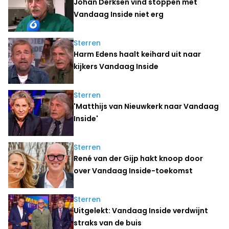
Johan Derksen vind stoppen met
Vandaag Inside niet erg
Sterren
Harm Edens haalt keihard uit naar
kijkers Vandaag Inside
Sterren
'Matthijs van Nieuwkerk naar Vandaag
Inside'
Sterren
René van der Gijp hakt knoop door
over Vandaag Inside-toekomst
Sterren
Uitgelekt: Vandaag Inside verdwijnt
straks van de buis