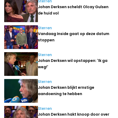
Sterren
Johan Derksen scheldt Olcay Gulsen
de huid vol
Sterren
Vandaag Inside gaat op deze datum
stoppen
Sterren
Johan Derksen wil opstappen: 'Ik ga
weg!'
Sterren
Johan Derksen blijkt ernstige
aandoening te hebben
Sterren
Johan Derksen hakt knoop door over