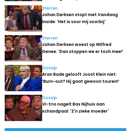
Sterren
Johan Derksen stopt met Vandaag
Inside: 'Het is voor mij voorbij'
Sterren
Johan Derksen woest op Wilfred
Genee: 'Dan stoppen we er toch mee!'
Gossip
Aran Bade gelooft Joost Klein niet:
‘Burn-out? Hij gaat gewoon touren!’
Gossip
VI-trio nagelt Bas Nijhuis aan
schandpaal: 'Z'n zieke moeder'