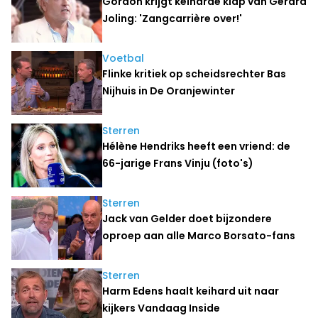
Gordon krijgt keiharde klap van Gerard
Joling: 'Zangcarrière over!'
Voetbal
Flinke kritiek op scheidsrechter Bas
Nijhuis in De Oranjewinter
Sterren
Hélène Hendriks heeft een vriend: de
66-jarige Frans Vinju (foto's)
Sterren
Jack van Gelder doet bijzondere
oproep aan alle Marco Borsato-fans
Sterren
Harm Edens haalt keihard uit naar
kijkers Vandaag Inside