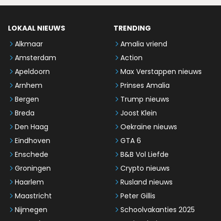
LOKAAL NIEUWS
TRENDING
Alkmaar
Amalia vriend
Amsterdam
Action
Apeldoorn
Max Verstappen nieuws
Arnhem
Prinses Amalia
Bergen
Trump nieuws
Breda
Joost Klein
Den Haag
Oekraïne nieuws
Eindhoven
GTA 6
Enschede
B&B Vol Liefde
Groningen
Crypto nieuws
Haarlem
Rusland nieuws
Maastricht
Peter Gillis
Nijmegen
Schoolvakanties 2025