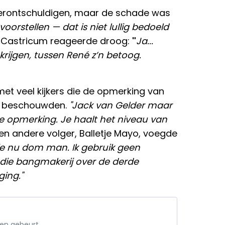
 verontschuldigen, maar de schade was
oorstellen — dat is niet lullig bedoeld
er Castricum reageerde droog:
"
Ja...
rijgen, tussen René z’n betoog.
et veel kijkers die de opmerking van
s beschouwden.
"Jack van Gelder maar
e opmerking. Je haalt het niveau van
 Een andere volger, Balletje Mayo, voegde
 je nu dom man. Ik gebruik geen
n die bangmakerij over de derde
ging."
een gebeurt.