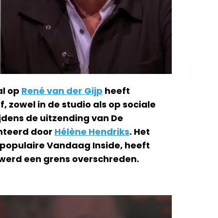
al op
René van der Gijp
heeft
, zowel in de studio als op sociale
jdens de uitzending van De
nteerd door
Hélène Hendriks
. Het
populaire Vandaag Inside, heeft
r werd een grens overschreden.