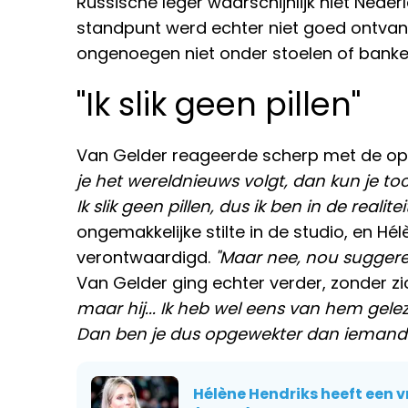
Russische leger waarschijnlijk niet Neder
standpunt werd echter niet goed ontvang
ongenoegen niet onder stoelen of banke
"Ik slik geen pillen"
Van Gelder reageerde scherp met de op
je het wereldnieuws volgt, dan kun je to
Ik slik geen pillen, dus ik ben in de realiteit
ongemakkelijke stilte in de studio, en Hél
verontwaardigd.
"Maar nee, nou suggereer 
Van Gelder ging echter verder, zonder zic
maar hij... Ik heb wel eens van hem gelez
Dan ben je dus opgewekter dan iemand di
Hélène Hendriks heeft een v