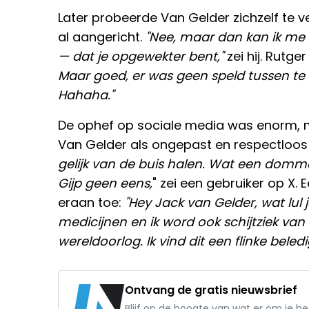
Later probeerde Van Gelder zichzelf te
al aangericht.
"Nee, maar dan kan ik me v
— dat je opgewekter bent,"
zei hij. Rutg
Maar goed, er was geen speld tussen te k
Hahaha."
De ophef op sociale media was enorm, m
Van Gelder als ongepast en respectloo
gelijk van de buis halen. Wat een domm
Gijp geen eens,
" zei een gebruiker op X.
eraan toe:
"Hey Jack van Gelder, wat lul
medicijnen en ik word ook schijtziek va
wereldoorlog. Ik vind dit een flinke beledi
Ontvang de gratis nieuwsbrief
Blijf op de hoogte van wat er om je h