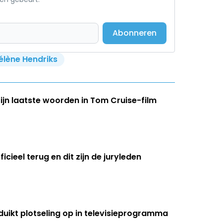
Abonneren
élène Hendriks
ijn laatste woorden in Tom Cruise-film
icieel terug en dit zijn de juryleden
 duikt plotseling op in televisieprogramma