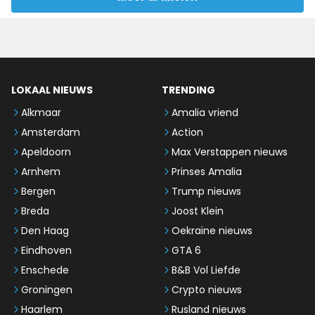
LOKAAL NIEUWS
TRENDING
Alkmaar
Amalia vriend
Amsterdam
Action
Apeldoorn
Max Verstappen nieuws
Arnhem
Prinses Amalia
Bergen
Trump nieuws
Breda
Joost Klein
Den Haag
Oekraïne nieuws
Eindhoven
GTA 6
Enschede
B&B Vol Liefde
Groningen
Crypto nieuws
Haarlem
Rusland nieuws