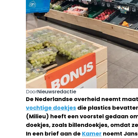
Nieuwsredactie
Door
De Nederlandse overheid neemt maatr
vochtige doekjes
die plastics bevatte
(Milieu) heeft een voorstel gedaan om
doekjes, zoals billendoekjes, omdat ze
In een brief aan de
Kamer
noemt Janse