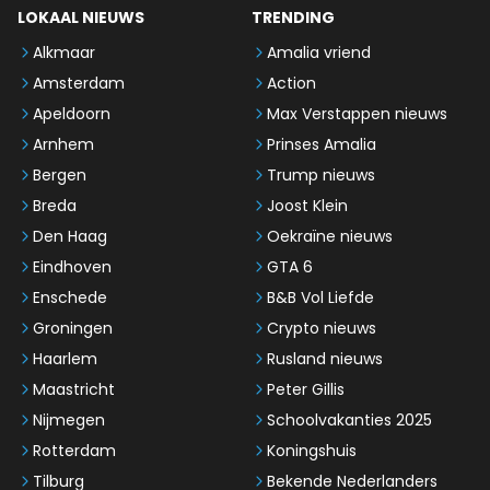
LOKAAL NIEUWS
TRENDING
Alkmaar
Amalia vriend
Amsterdam
Action
Apeldoorn
Max Verstappen nieuws
Arnhem
Prinses Amalia
Bergen
Trump nieuws
Breda
Joost Klein
Den Haag
Oekraïne nieuws
Eindhoven
GTA 6
Enschede
B&B Vol Liefde
Groningen
Crypto nieuws
Haarlem
Rusland nieuws
Maastricht
Peter Gillis
Nijmegen
Schoolvakanties 2025
Rotterdam
Koningshuis
Tilburg
Bekende Nederlanders