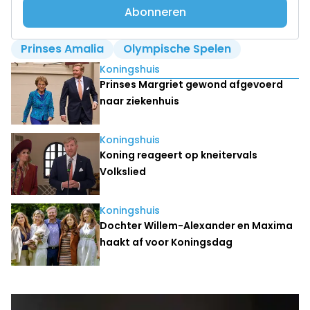
Abonneren
Prinses Amalia
Olympische Spelen
Lees ook
Koningshuis
Prinses Margriet gewond afgevoerd
naar ziekenhuis
Koningshuis
Koning reageert op kneitervals
Volkslied
Koningshuis
Dochter Willem-Alexander en Maxima
haakt af voor Koningsdag
Laatste nieuws