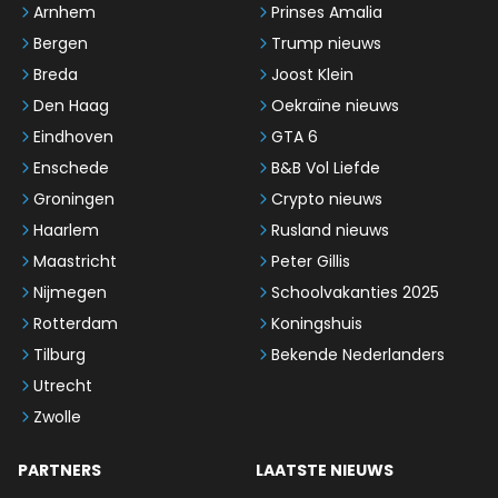
Arnhem
Prinses Amalia
Bergen
Trump nieuws
Breda
Joost Klein
Den Haag
Oekraïne nieuws
Eindhoven
GTA 6
Enschede
B&B Vol Liefde
Groningen
Crypto nieuws
Haarlem
Rusland nieuws
Maastricht
Peter Gillis
Nijmegen
Schoolvakanties 2025
Rotterdam
Koningshuis
Tilburg
Bekende Nederlanders
Utrecht
Zwolle
PARTNERS
LAATSTE NIEUWS