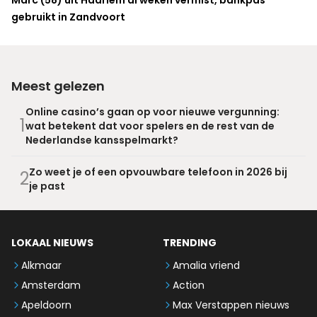
Marc (58) uit Haarlem al weken vermist, bankpas
gebruikt in Zandvoort
Meest gelezen
Online casino’s gaan op voor nieuwe vergunning:
1
wat betekent dat voor spelers en de rest van de
Nederlandse kansspelmarkt?
Zo weet je of een opvouwbare telefoon in 2026 bij
2
je past
LOKAAL NIEUWS
TRENDING
Alkmaar
Amalia vriend
Amsterdam
Action
Apeldoorn
Max Verstappen nieuws