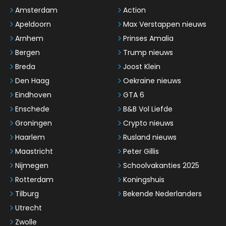
Amsterdam
Action
Apeldoorn
Max Verstappen nieuws
Arnhem
Prinses Amalia
Bergen
Trump nieuws
Breda
Joost Klein
Den Haag
Oekraïne nieuws
Eindhoven
GTA 6
Enschede
B&B Vol Liefde
Groningen
Crypto nieuws
Haarlem
Rusland nieuws
Maastricht
Peter Gillis
Nijmegen
Schoolvakanties 2025
Rotterdam
Koningshuis
Tilburg
Bekende Nederlanders
Utrecht
Zwolle