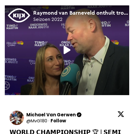
Michael Van Gerwen
@
MvG180
·
Follow
𝗪𝗢𝗥𝗟𝗗 𝗖𝗛𝗔𝗠𝗣𝗜𝗢𝗡𝗦𝗛𝗜𝗣 🏆 | 𝗦𝗘𝗠𝗜 