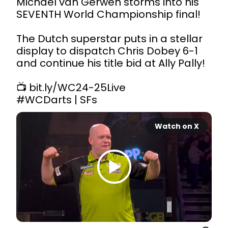
Michael van Gerwen storms into his 
SEVENTH World Championship final!

The Dutch superstar puts in a stellar 
display to dispatch Chris Dobey 6-1 
and continue his title bid at Ally Pally!

📺 
bit.ly/WC24-25Live
#WCDarts
 | SFs 
Watch on X