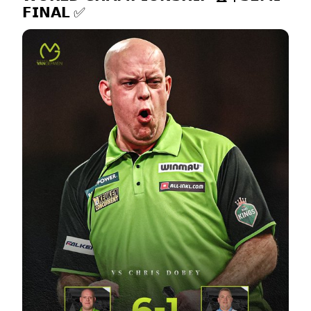
𝗙𝗜𝗡𝗔𝗟 ✅ 