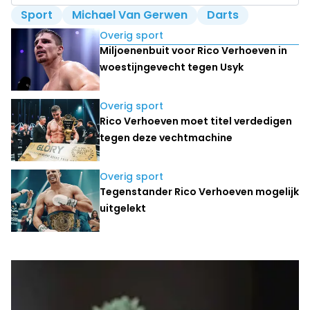
Sport
Michael Van Gerwen
Darts
Lees ook
Overig sport
Miljoenenbuit voor Rico Verhoeven in
woestijngevecht tegen Usyk
Overig sport
Rico Verhoeven moet titel verdedigen
tegen deze vechtmachine
Overig sport
Tegenstander Rico Verhoeven mogelijk
uitgelekt
Laatste nieuws