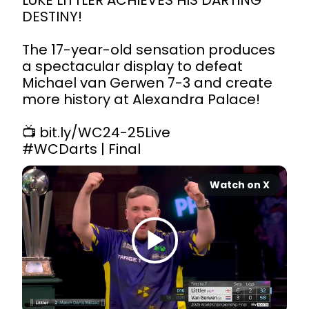
LUKE LITTLER ACHIEVES HIS DARTING 
DESTINY!

The 17-year-old sensation produces 
a spectacular display to defeat 
Michael van Gerwen 7-3 and create 
more history at Alexandra Palace!

📺 
bit.ly/WC24-25Live
#WCDarts
 | Final 
Watch on X