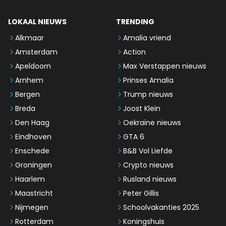
LOKAAL NIEUWS
TRENDING
Alkmaar
Amalia vriend
Amsterdam
Action
Apeldoorn
Max Verstappen nieuws
Arnhem
Prinses Amalia
Bergen
Trump nieuws
Breda
Joost Klein
Den Haag
Oekraïne nieuws
Eindhoven
GTA 6
Enschede
B&B Vol Liefde
Groningen
Crypto nieuws
Haarlem
Rusland nieuws
Maastricht
Peter Gillis
Nijmegen
Schoolvakanties 2025
Rotterdam
Koningshuis