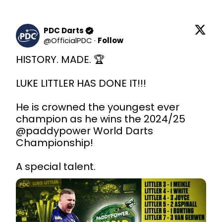
PDC Darts
@
OfficialPDC
·
Follow
HISTORY. MADE. 🏆

LUKE LITTLER HAS DONE IT!!!

He is crowned the youngest ever 
champion as he wins the 2024/25 
@paddypower
 World Darts 
Championship!

A special talent. 