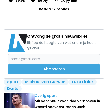
28.8K
Reply
Copy link
Read 282 replies
Ontvang de gratis nieuwsbrief
Blijf op de hoogte van wat er om je heen
gebeurt.
Abonneren
Sport
Michael Van Gerwen
Luke Littler
Darts
Lees ook
Overig sport
Miljoenenbuit voor Rico Verhoeven in
woestijngevecht tegen Usyk