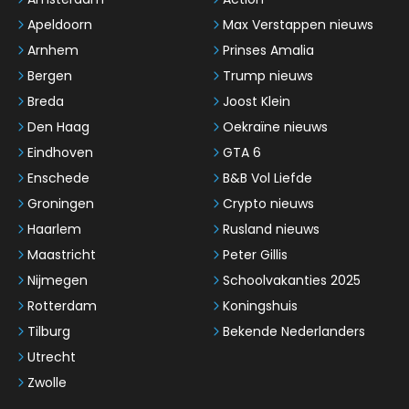
Apeldoorn
Max Verstappen nieuws
Arnhem
Prinses Amalia
Bergen
Trump nieuws
Breda
Joost Klein
Den Haag
Oekraïne nieuws
Eindhoven
GTA 6
Enschede
B&B Vol Liefde
Groningen
Crypto nieuws
Haarlem
Rusland nieuws
Maastricht
Peter Gillis
Nijmegen
Schoolvakanties 2025
Rotterdam
Koningshuis
Tilburg
Bekende Nederlanders
Utrecht
Zwolle