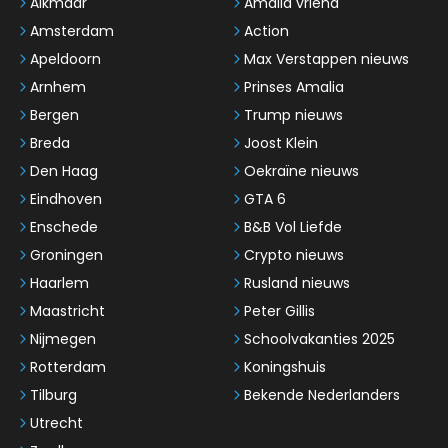
Alkmaar
Amalia vriend
Amsterdam
Action
Apeldoorn
Max Verstappen nieuws
Arnhem
Prinses Amalia
Bergen
Trump nieuws
Breda
Joost Klein
Den Haag
Oekraïne nieuws
Eindhoven
GTA 6
Enschede
B&B Vol Liefde
Groningen
Crypto nieuws
Haarlem
Rusland nieuws
Maastricht
Peter Gillis
Nijmegen
Schoolvakanties 2025
Rotterdam
Koningshuis
Tilburg
Bekende Nederlanders
Utrecht