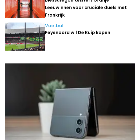
Leeuwinnen voor cruciale duels met
Frankrijk
Voetbal
Feyenoord wil De Kuip kopen
Laatste nieuws