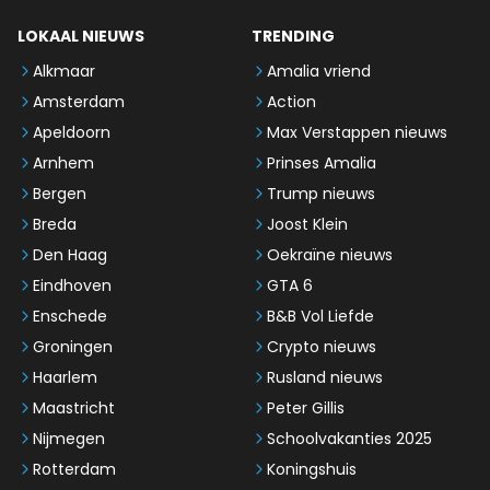
LOKAAL NIEUWS
TRENDING
Alkmaar
Amalia vriend
Amsterdam
Action
Apeldoorn
Max Verstappen nieuws
Arnhem
Prinses Amalia
Bergen
Trump nieuws
Breda
Joost Klein
Den Haag
Oekraïne nieuws
Eindhoven
GTA 6
Enschede
B&B Vol Liefde
Groningen
Crypto nieuws
Haarlem
Rusland nieuws
Maastricht
Peter Gillis
Nijmegen
Schoolvakanties 2025
Rotterdam
Koningshuis