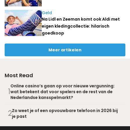
Geld
Na Lidl en Zeeman komt ook Aldi met
eigen kledingcollectie: hilarisch
goedkoop
Meer artikelen
Most Read
Online casino’s gaan op voor nieuwe vergunning:
1
wat betekent dat voor spelers en de rest van de
Nederlandse kansspelmarkt?
Zo weet je of een opvouwbare telefoon in 2026 bij
2
je past