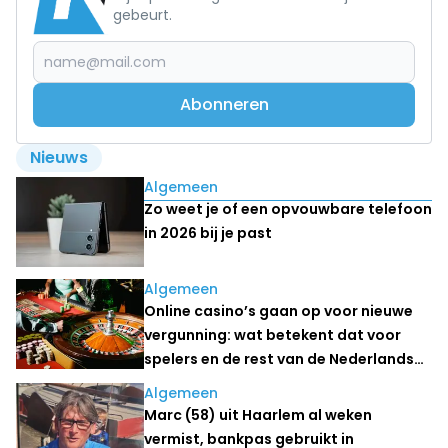
gebeurt.
Abonneren
Nieuws
Lees ook
Algemeen
Zo weet je of een opvouwbare telefoon
in 2026 bij je past
Algemeen
Online casino’s gaan op voor nieuwe
vergunning: wat betekent dat voor
spelers en de rest van de Nederlandse
kansspelmarkt?
Algemeen
Marc (58) uit Haarlem al weken
vermist, bankpas gebruikt in