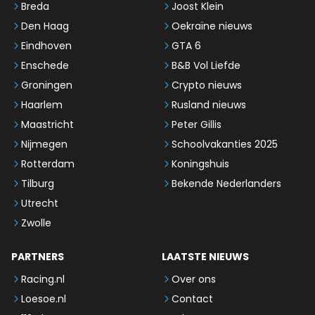
Breda
Joost Klein
Den Haag
Oekraïne nieuws
Eindhoven
GTA 6
Enschede
B&B Vol Liefde
Groningen
Crypto nieuws
Haarlem
Rusland nieuws
Maastricht
Peter Gillis
Nijmegen
Schoolvakanties 2025
Rotterdam
Koningshuis
Tilburg
Bekende Nederlanders
Utrecht
Zwolle
PARTNERS
LAATSTE NIEUWS
Racing.nl
Over ons
Loesoe.nl
Contact