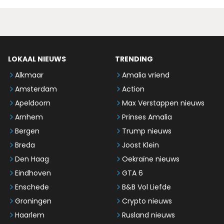
LOKAAL NIEUWS
TRENDING
Alkmaar
Amalia vriend
Amsterdam
Action
Apeldoorn
Max Verstappen nieuws
Arnhem
Prinses Amalia
Bergen
Trump nieuws
Breda
Joost Klein
Den Haag
Oekraïne nieuws
Eindhoven
GTA 6
Enschede
B&B Vol Liefde
Groningen
Crypto nieuws
Haarlem
Rusland nieuws