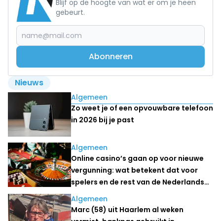
Blijf op de hoogte van wat er om je heen
gebeurt.
Abonneren
Nieuws
Lees ook
Algemeen
Zo weet je of een opvouwbare telefoon
in 2026 bij je past
Algemeen
Online casino’s gaan op voor nieuwe
vergunning: wat betekent dat voor
spelers en de rest van de Nederlandse
kansspelmarkt?
Algemeen
Marc (58) uit Haarlem al weken