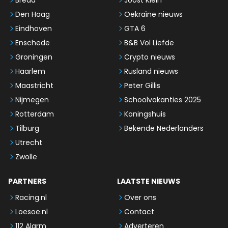
Den Haag
Oekraïne nieuws
Eindhoven
GTA 6
Enschede
B&B Vol Liefde
Groningen
Crypto nieuws
Haarlem
Rusland nieuws
Maastricht
Peter Gillis
Nijmegen
Schoolvakanties 2025
Rotterdam
Koningshuis
Tilburg
Bekende Nederlanders
Utrecht
Zwolle
PARTNERS
LAATSTE NIEUWS
Racing.nl
Over ons
Loesoe.nl
Contact
112 Alarm
Adverteren