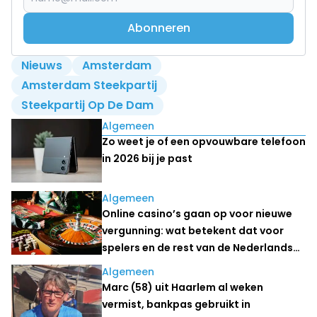
Abonneren
Nieuws
Amsterdam
Amsterdam Steekpartij
Steekpartij Op De Dam
Lees ook
Algemeen
Zo weet je of een opvouwbare telefoon
in 2026 bij je past
Algemeen
Online casino’s gaan op voor nieuwe
vergunning: wat betekent dat voor
spelers en de rest van de Nederlandse
kansspelmarkt?
Algemeen
Marc (58) uit Haarlem al weken
vermist, bankpas gebruikt in