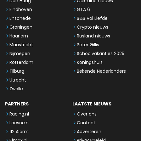
Den Haag
Oekraïne nieuws
Eindhoven
GTA 6
Enschede
B&B Vol Liefde
Groningen
Crypto nieuws
Haarlem
Rusland nieuws
Maastricht
Peter Gillis
Nijmegen
Schoolvakanties 2025
Rotterdam
Koningshuis
Tilburg
Bekende Nederlanders
Utrecht
Zwolle
PARTNERS
LAATSTE NIEUWS
Racing.nl
Over ons
Loesoe.nl
Contact
112 Alarm
Adverteren
F1max.nl
Privacybeleid