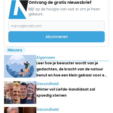
Ontvang de gratis nieuwsbrief
Blijf op de hoogte van wat er om je heen
gebeurt.
Abonneren
Nieuws
Lees ook
Algemeen
Leer hoe je bewuster wordt van je
gedachten, de kracht van de natuur
benut en hoe een klein gebaar voor een
ander ook jouw dag positief kan
Gezondheid
veranderen
Winter vol Liefde-kandidaat zal
spoedig sterven
Gezondheid