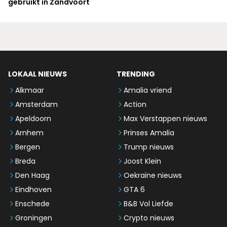
gebruikt in Zandvoort
LOKAAL NIEUWS
TRENDING
Alkmaar
Amalia vriend
Amsterdam
Action
Apeldoorn
Max Verstappen nieuws
Arnhem
Prinses Amalia
Bergen
Trump nieuws
Breda
Joost Klein
Den Haag
Oekraïne nieuws
Eindhoven
GTA 6
Enschede
B&B Vol Liefde
Groningen
Crypto nieuws