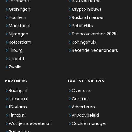
Enschede
B&B Vol Liefde
Groningen
Crypto nieuws
Haarlem
Rusland nieuws
Maastricht
Peter Gillis
Nijmegen
Schoolvakanties 2025
Rotterdam
Koningshuis
Tilburg
Bekende Nederlanders
Utrecht
Zwolle
PARTNERS
LAATSTE NIEUWS
Racing.nl
Over ons
Loesoe.nl
Contact
112 Alarm
Adverteren
F1max.nl
Privacybeleid
Wattjemoetweten.nl
Cookie manager
Racers.de