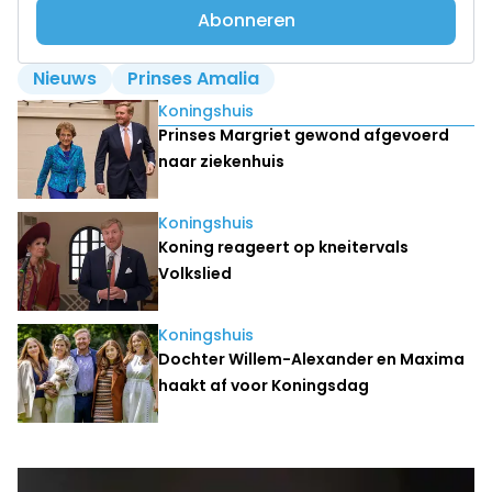
Abonneren
Nieuws
Prinses Amalia
Lees ook
Koningshuis
Prinses Margriet gewond afgevoerd
naar ziekenhuis
Koningshuis
Koning reageert op kneitervals
Volkslied
Koningshuis
Dochter Willem-Alexander en Maxima
haakt af voor Koningsdag
Laatste nieuws