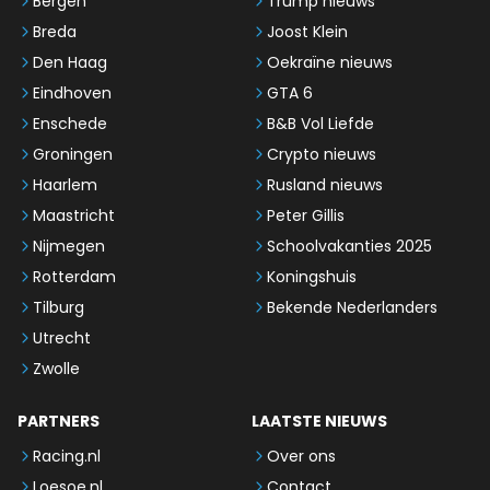
Bergen
Trump nieuws
Breda
Joost Klein
Den Haag
Oekraïne nieuws
Eindhoven
GTA 6
Enschede
B&B Vol Liefde
Groningen
Crypto nieuws
Haarlem
Rusland nieuws
Maastricht
Peter Gillis
Nijmegen
Schoolvakanties 2025
Rotterdam
Koningshuis
Tilburg
Bekende Nederlanders
Utrecht
Zwolle
PARTNERS
LAATSTE NIEUWS
Racing.nl
Over ons
Loesoe.nl
Contact